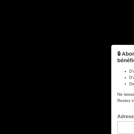
🔒 Abo
bénéfi
D'
D'
De
Ne laiss
Restez i
Adress